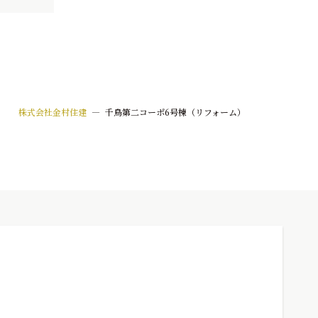
株式会社金村住建
—
千鳥第二コーポ6号棟（リフォーム）