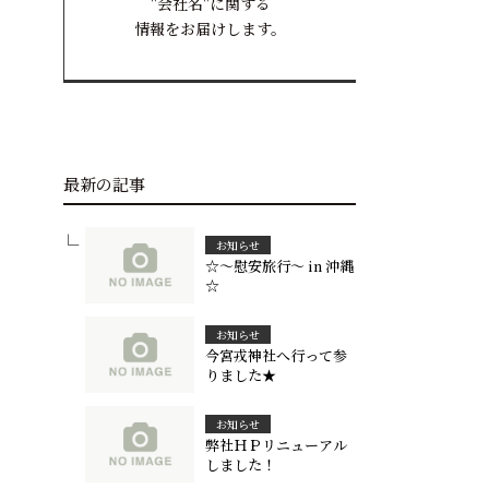
"会社名"に関する
情報をお届けします。
最新の記事
お知らせ
☆～慰安旅行～ in 沖縄
☆
お知らせ
今宮戎神社へ行って参
りました★
お知らせ
弊社ＨＰリニューアル
しました！